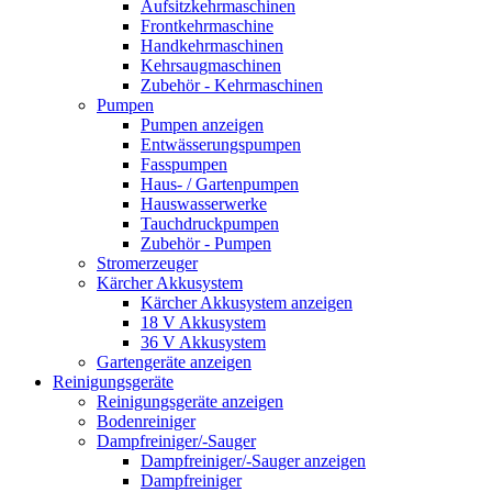
Aufsitzkehrmaschinen
Frontkehrmaschine
Handkehrmaschinen
Kehrsaugmaschinen
Zubehör - Kehrmaschinen
Pumpen
Pumpen anzeigen
Entwässerungspumpen
Fasspumpen
Haus- / Gartenpumpen
Hauswasserwerke
Tauchdruckpumpen
Zubehör - Pumpen
Stromerzeuger
Kärcher Akkusystem
Kärcher Akkusystem anzeigen
18 V Akkusystem
36 V Akkusystem
Gartengeräte anzeigen
Reinigungsgeräte
Reinigungsgeräte anzeigen
Bodenreiniger
Dampfreiniger/-Sauger
Dampfreiniger/-Sauger anzeigen
Dampfreiniger